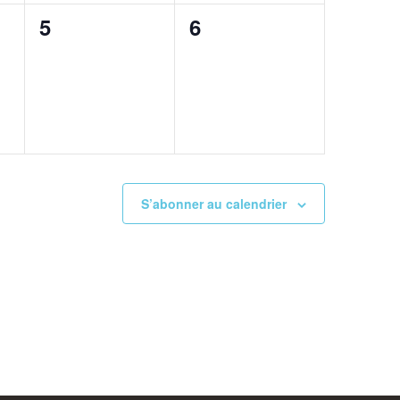
0
0
5
6
,
évènement,
évènement,
S’abonner au calendrier