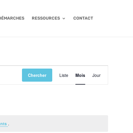
 DÉMARCHES
RESSOURCES
CONTACT
NAVIGATION
DE
Chercher
Liste
Mois
Jour
VUES
ÉVÈNEMENT
ants
.