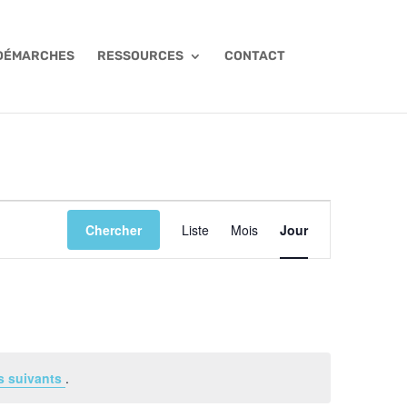
 DÉMARCHES
RESSOURCES
CONTACT
NAVIGATION
DE
Chercher
Liste
Mois
Jour
VUES
ÉVÈNEMENT
s suivants
.